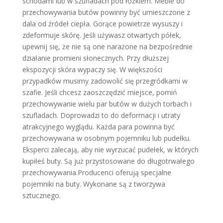
schodami lub w szufladach pod łóżkiem. Meble do
przechowywania butów powinny być umieszczone z
dala od źródeł ciepła. Gorące powietrze wysuszy i
zdeformuje skórę. Jeśli używasz otwartych półek,
upewnij się, że nie są one narażone na bezpośrednie
działanie promieni słonecznych. Przy dłuższej
ekspozycji skóra wypaczy się. W większości
przypadków musimy zadowolić się przegródkami w
szafie. Jeśli chcesz zaoszczędzić miejsce, pomiń
przechowywanie wielu par butów w dużych torbach i
szufladach. Doprowadzi to do deformacji i utraty
atrakcyjnego wyglądu. Każda para powinna być
przechowywana w osobnym pojemniku lub pudełku.
Eksperci zalecają, aby nie wyrzucać pudełek, w których
kupiłeś buty. Są już przystosowane do długotrwałego
przechowywania.Producenci oferują specjalne
pojemniki na buty. Wykonane są z tworzywa
sztucznego.