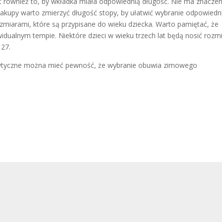
 również to, by wkładka miała odpowiednią długość. Nie ma znaczen
 zakupy warto zmierzyć długość stopy, by ułatwić wybranie odpowied
ozmiarami, które są przypisane do wieku dziecka. Warto pamiętać, że
widualnym tempie. Niektóre dzieci w wieku trzech lat będą nosić rozm
 27.
ytyczne można mieć pewność, że wybranie obuwia zimowego