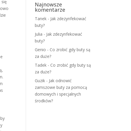
 się
Najnowsze
tkowo
komentarze
dzie
Tanek
-
Jak zdezynfekować
buty?
Julia
-
Jak zdezynfekować
buty?
Genio
-
Co zrobić gdy buty są
za duże?
że
a
Tadek
-
Co zrobić gdy buty są
ą,
za duże?
m.
Guzik
-
Jak odnowić
em
zamszowe buty za pomocą
as
domowych i specjalnych
środków?
 by
by