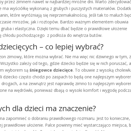
opy przez zimnem nawet w najbardziej mroźne dni. Warto zdecydować
re ma wyściółkę wykonaną z grubych i puszystych materiałów. Doda
nin, które wyróżniają się nieprzemakalnością. Jeśli tak to maluch bę
 czasie mrozów, jak i roztopów. Bardzo ważnym elementem obuwia
 gruba i elastyczna. Dzięki temu dbać będzie o prawidłowe ułożenie
 się chłodu pochodzącego z podłoża do wnętrza butów.
iecięcych – co lepiej wybrać?
sezon zimowy, które można wybrać. Nie ma więc nic dziwnego w tym, 
. Wszystko zależy od tego, gdzie dziecko będzie się w nich poruszać, 
nym wyborem są
śniegowce dziecięce
. To obuwie z wysoką cholewk
eśli dziecko często chodzi po zaspach to będą one najlepszym wybore
ch drogach, a na zewnątrz jest naprawdę zimno to najlepszym wybor
 one na wędrówki, ponieważ dbają o wysoki komfort i wygodę podcz
ch dla dzieci ma znaczenie?
a zapomnieć o dobraniu prawidłowego rozmiaru. Jest to konieczne,
jej prawidłowe ułożenie. Palce powinny mieć wystarczająco miejsca, 