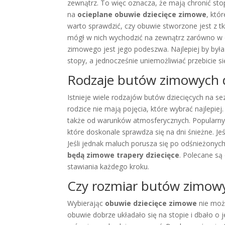
zewnątrz. To więc oznacza, że mają chronić st
na
ocieplane obuwie dziecięce zimowe
, któ
warto sprawdzić, czy obuwie stworzone jest z tka
mógł w nich wychodzić na zewnątrz zarówno w
zimowego jest jego podeszwa. Najlepiej by była
stopy, a jednocześnie uniemożliwiać przebicie
Rodzaje butów zimowych dz
Istnieje wiele rodzajów butów dziecięcych na 
rodzice nie mają pojęcia, które wybrać najlepiej
także od warunków atmosferycznych. Popular
które doskonale sprawdza się na dni śnieżne. J
Jeśli jednak maluch porusza się po odśnieżony
będą zimowe trapery dziecięce
. Polecane są
stawiania każdego kroku.
Czy rozmiar butów zimowy
Wybierając
obuwie dziecięce zimowe
nie możn
obuwie dobrze układało się na stopie i dbało o 