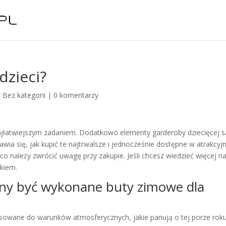
dzieci?
|
Bez kategorii
|
0 komentarzy
najłatwiejszym zadaniem. Dodatkowo elementy garderoby dziecięcej s
wia się, jak kupić te najtrwalsze i jednocześnie dostępne w atrakcyj
co należy zwrócić uwagę przy zakupie. Jeśli chcesz wiedzieć więcej n
ikiem.
nny być wykonane buty zimowe dla
owane do warunków atmosferycznych, jakie panują o tej porze rok