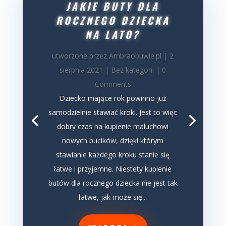
JAKIE BUTY DLA
ROCZNEGO DZIECKA
NA LATO?
utworzone przez
Ambraobuwie.pl
|
2
sierpnia 2021
|
Bez kategorii
| 0
Comments
Dziecko mające rok powinno już
samodzielnie stawiać kroki. Jest to więc
dobry czas na kupienie maluchowi
nowych bucików, dzięki którym
stawianie każdego kroku stanie się
łatwe i przyjemne. Niestety kupienie
butów dla rocznego dziecka nie jest tak
łatwe, jak może się...